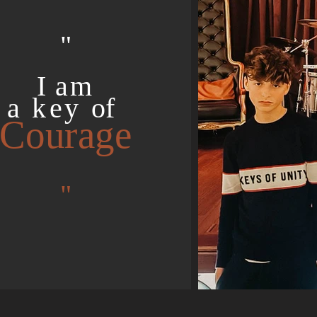
"
I
am
a key
of
Courage
"