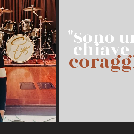
"Sono u
chiave 
coragg